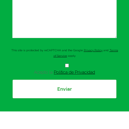
This site is protected by reCAPTCHA and the Google
Privacy Policy
and
Terms
of Service
apply.
Acepto la
Política de Privacidad