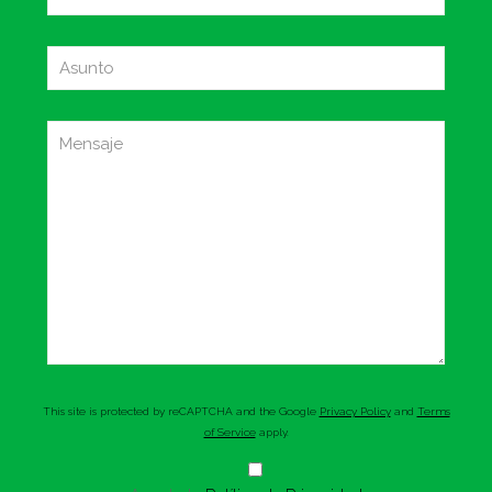
This site is protected by reCAPTCHA and the Google
Privacy Policy
and
Terms
of Service
apply.