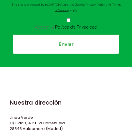
This site is protected by reCAPTCHA and the Google
Privacy Policy
and
Terms
of Service
apply.
Acepto la
Política de Privacidad
Nuestra dirección
Línea Verde
C/ Cádiz, 4 P.I. La Carrehuela
28343 Valdemoro (Madrid)