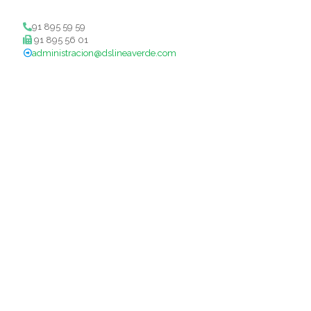
91 895 59 59
91 895 56 01
administracion@dslineaverde.com