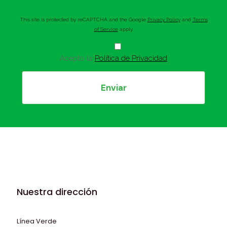
This site is protected by reCAPTCHA and the Google
Privacy Policy
and
Terms
of Service
apply.
Acepto la
Política de Privacidad
Nuestra dirección
Línea Verde