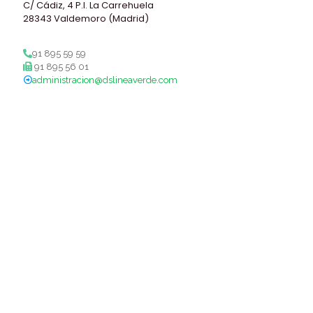
C/ Cádiz, 4 P.I. La Carrehuela
28343 Valdemoro (Madrid)
91 895 59 59
91 895 56 01
administracion@dslineaverde.com