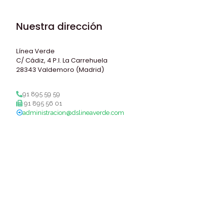
Nuestra dirección
Línea Verde
C/ Cádiz, 4 P.I. La Carrehuela
28343 Valdemoro (Madrid)
91 895 59 59
91 895 56 01
administracion@dslineaverde.com