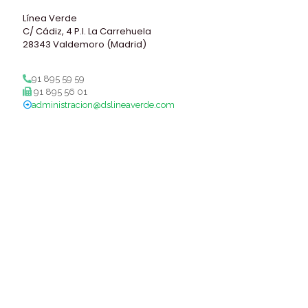
Línea Verde
C/ Cádiz, 4 P.I. La Carrehuela
28343 Valdemoro (Madrid)
91 895 59 59
91 895 56 01
administracion@dslineaverde.com