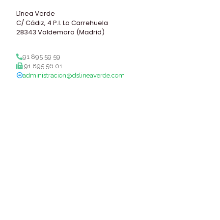
Línea Verde
C/ Cádiz, 4 P.I. La Carrehuela
28343 Valdemoro (Madrid)
91 895 59 59
91 895 56 01
administracion@dslineaverde.com