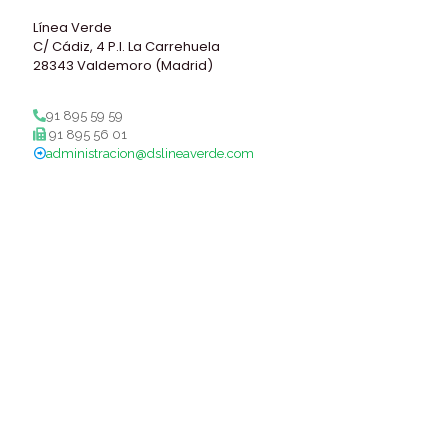
Línea Verde
C/ Cádiz, 4 P.I. La Carrehuela
28343 Valdemoro (Madrid)
91 895 59 59
91 895 56 01
administracion@dslineaverde.com