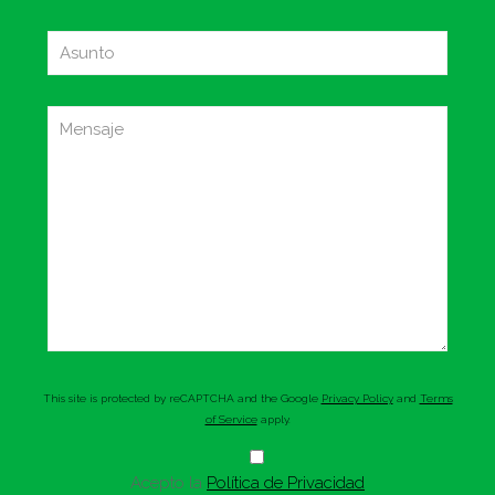
This site is protected by reCAPTCHA and the Google
Privacy Policy
and
Terms
of Service
apply.
Acepto la
Política de Privacidad