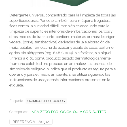
Detergente universal concentrado para la limpieza de todas las
superficies duras. Perfecto también para máquina fregadora.
ficaz contra la suciedad difícil. también es adecuado para la
limpieza de superficies interiores de embarcaciones, barcos y
otros medios de transporte. contiene materias primas de origen
vegetal (por ej. tensioactivos) derivadas de la elaboración de
maíz, patatas, remolacha de azúcar y aceite de coco. perfume
agrios, sin alérgenos (reg. 648/2004). sin fosfatos, sin níquel
(inferior a 0,01 ppm). producto testado dermatológicamente
(humano patch test  no probado en animales). la ausencia de
símbolos de peligro clp indica que el producto es seguro para el
operario y para el medio ambiente, si se utiliza siguiendo las
instrucciones de uso y demás informaciones presentes en la
etiqueta.
Etiqueta:
QUIMICOS ECOLOGICOS
Categorías:
LINEA ZERO ECOLOGICA
,
QUÍMICOS
,
SUTTER
REFERENCIA: :
A0341