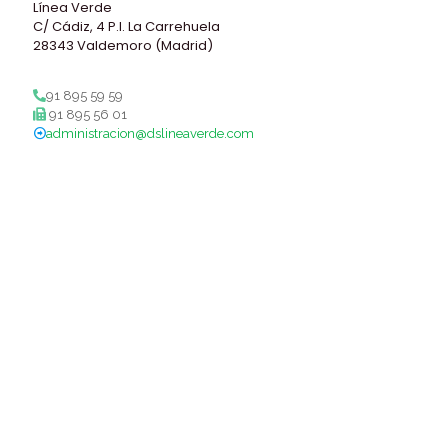
Línea Verde
C/ Cádiz, 4 P.I. La Carrehuela
28343 Valdemoro (Madrid)
91 895 59 59
91 895 56 01
administracion@dslineaverde.com