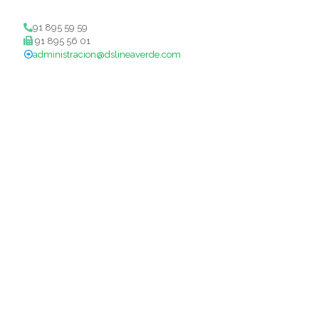
91 895 59 59
91 895 56 01
administracion@dslineaverde.com