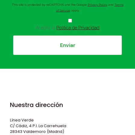
This site is protected by reCAPTCHA and the Google
Privacy Policy
and
Terms
of Service
apply.
Acepto la
Política de Privacidad
Nuestra dirección
Línea Verde
C/ Cádiz, 4 P.I. La Carrehuela
28343 Valdemoro (Madrid)