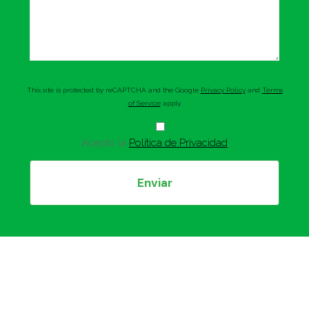
This site is protected by reCAPTCHA and the Google
Privacy Policy
and
Terms
of Service
apply.
Acepto la
Política de Privacidad