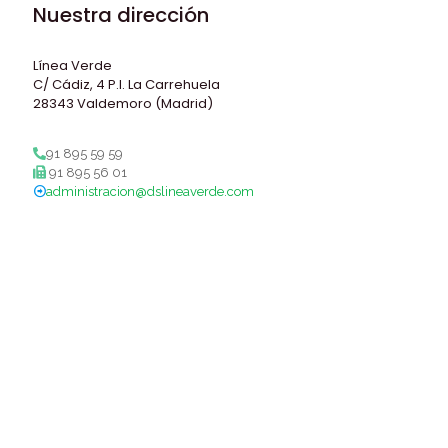
Nuestra dirección
Línea Verde
C/ Cádiz, 4 P.I. La Carrehuela
28343 Valdemoro (Madrid)
91 895 59 59
91 895 56 01
administracion@dslineaverde.com