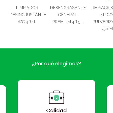
LIMPIADOR
DESENGRASANTE
LIMPIACRI
DESINCRUSTANTE
GENERAL
4R C
WC 4R 1L
PREMIUM 4R 5L
PULVERI
750 M
¿Por qué elegirnos?
Calidad