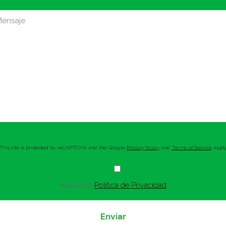
This site is protected by reCAPTCHA and the Google
Privacy Policy
and
Terms of Service
apply
Acepto la
Política de Privacidad