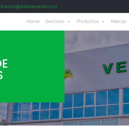
stracion@dslineaverde.com
Home
Sectores
Productos
Marcas
DE
S