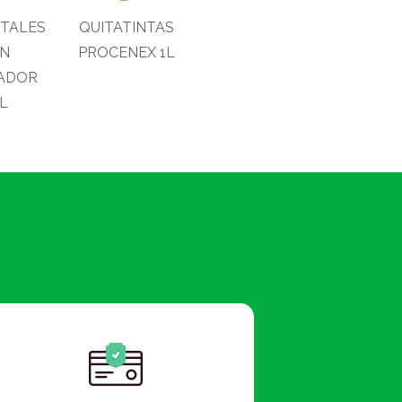
STALES
QUITATINTAS
ON
PROCENEX 1L
ZADOR
L