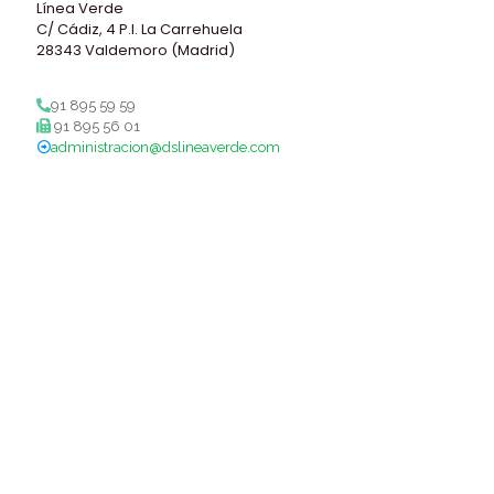
Línea Verde
C/ Cádiz, 4 P.I. La Carrehuela
28343 Valdemoro (Madrid)
91 895 59 59
91 895 56 01
administracion@dslineaverde.com