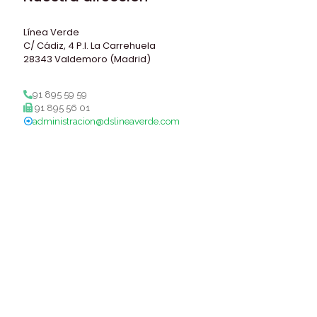
Línea Verde
C/ Cádiz, 4 P.I. La Carrehuela
28343 Valdemoro (Madrid)
91 895 59 59
91 895 56 01
administracion@dslineaverde.com