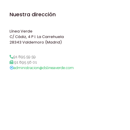
Nuestra dirección
Línea Verde
C/ Cádiz, 4 P.I. La Carrehuela
28343 Valdemoro (Madrid)
91 895 59 59
91 895 56 01
administracion@dslineaverde.com