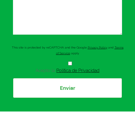
This site is protected by reCAPTCHA and the Google
Privacy Policy
and
Terms
of Service
apply.
Acepto la
Política de Privacidad