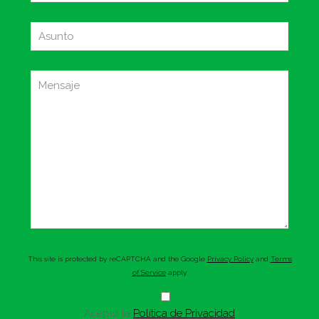
This site is protected by reCAPTCHA and the Google
Privacy Policy
and
Terms
of Service
apply.
Acepto la
Política de Privacidad