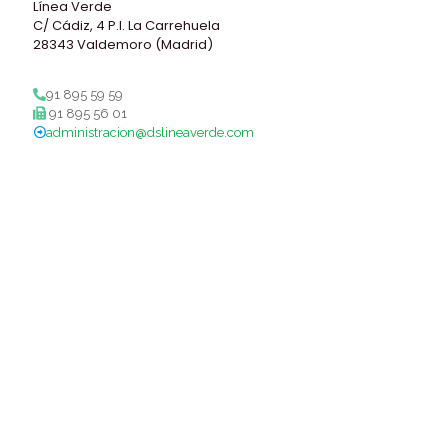
Línea Verde
C/ Cádiz, 4 P.I. La Carrehuela
28343 Valdemoro (Madrid)
91 895 59 59
91 895 56 01
administracion@dslineaverde.com