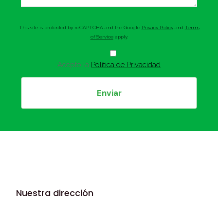
This site is protected by reCAPTCHA and the Google
Privacy Policy
and
Terms
of Service
apply.
Acepto la
Política de Privacidad
Nuestra dirección