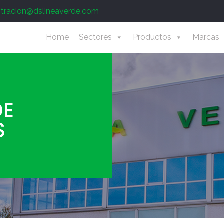
stracion@dslineaverde.com
Home
Sectores
Productos
Marcas
DE
S