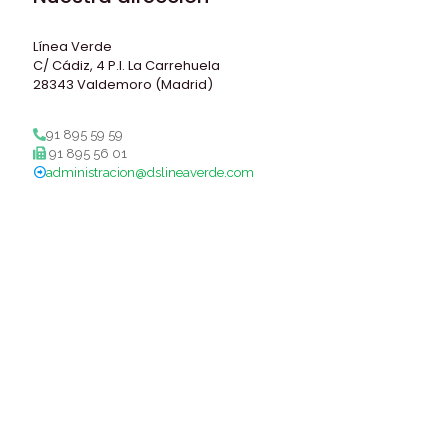
Línea Verde
C/ Cádiz, 4 P.I. La Carrehuela
28343 Valdemoro (Madrid)
91 895 59 59
91 895 56 01
administracion@dslineaverde.com