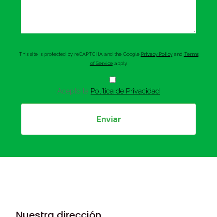
This site is protected by reCAPTCHA and the Google
Privacy Policy
and
Terms
of Service
apply.
Acepto la
Política de Privacidad
Nuestra dirección