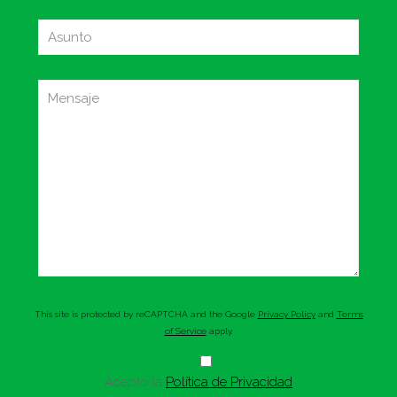
This site is protected by reCAPTCHA and the Google
Privacy Policy
and
Terms
of Service
apply.
Acepto la
Política de Privacidad