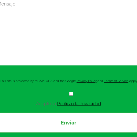
This site is protected by reCAPTCHA and the Google
Privacy Policy
and
Terms of Service
apply
Acepto la
Política de Privacidad