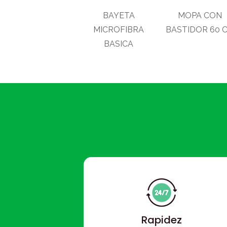
BAYETA
MOPA CON
MICROFIBRA
BASTIDOR 60 
BASICA
Rapidez