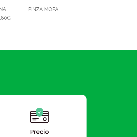
NA
PINZA MOPA
180G
Precio