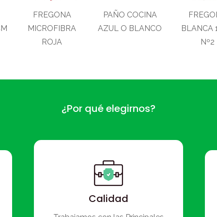
FREGONA
PAÑO COCINA
FREGO
CM
MICROFIBRA
AZUL O BLANCO
BLANCA 
ROJA
Nº2
¿Por qué elegirnos?
Calidad