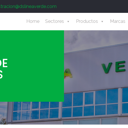
stracion@dslineaverde.com
Home
Sectores
Productos
Marcas
DE
S