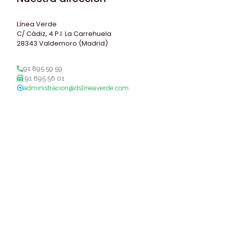
Línea Verde
C/ Cádiz, 4 P.I. La Carrehuela
28343 Valdemoro (Madrid)
91 895 59 59
91 895 56 01
administracion@dslineaverde.com