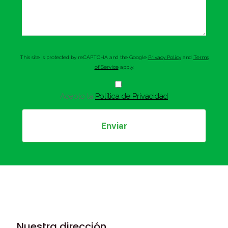
This site is protected by reCAPTCHA and the Google
Privacy Policy
and
Terms
of Service
apply.
Acepto la
Política de Privacidad
Nuestra dirección